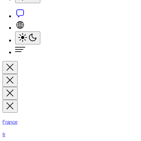
France
fr