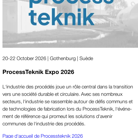
20-22 October 2026 | Gothenburg | Suède
ProcessTeknik Expo 2026
L'indus­trie des procédés joue un rôle central dans la transi­tion
vers une société durable et circu­laire. Avec ses nombreux
secteurs, l'indus­trie se rassem­ble autour de défis communs et
de techno­logies de fabri­cation lors du Process­Teknik, l'événe­
ment de réfé­rence qui promeut les solu­tions d'avenir
communes de l'indus­trie des procédés.
Page d'accueil de Processteknik 2026