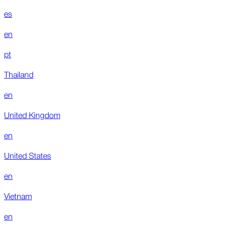
es
en
pt
Thailand
en
United Kingdom
en
United States
en
Vietnam
en