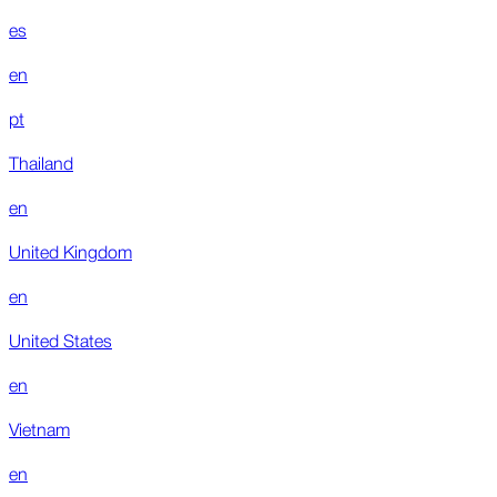
es
en
pt
Thailand
en
United Kingdom
en
United States
en
Vietnam
en