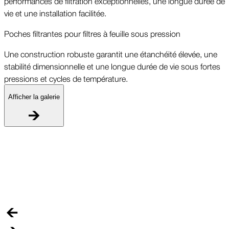
performances de filtration exceptionnelles, une longue durée de
vie et une installation facilitée.
Poches filtrantes pour filtres à feuille sous pression
Une construction robuste garantit une étanchéité élevée, une
stabilité dimensionnelle et une longue durée de vie sous fortes
pressions et cycles de température.
Afficher la galerie
P
U
s
p