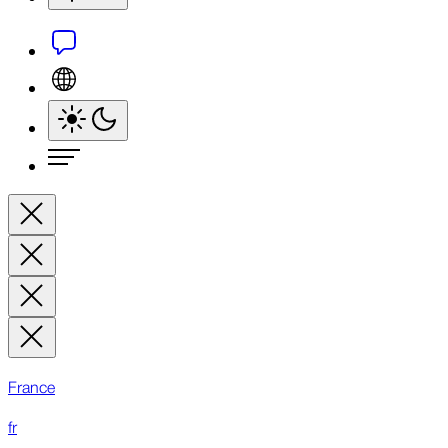
France
fr