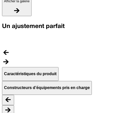
Afficher la galerie
S
Un ajustement parfait
D
u
g
Caractéristiques du produit
Constructeurs d’équipements pris en charge